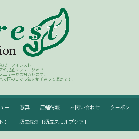
えば－フォレスト－
アや足底マッサージまで
メニューでご対応します。
地で雨の日でも気にせず通って頂けます。
ュー
写真
店舗情報
お問い合わせ
クーポン
ト】
頭皮洗浄【頭皮スカルプケア】