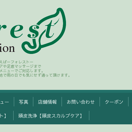
えば－フォレスト－
アや足底マッサージまで
メニューでご対応します。
地で雨の日でも気にせず通って頂けます。
ュー
写真
店舗情報
お問い合わせ
クーポン
ト】
頭皮洗浄【頭皮スカルプケア】