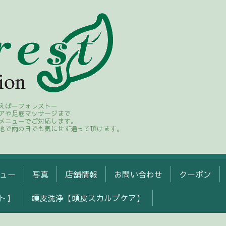
えば－フォレスト－
アや足底マッサージまで
メニューでご対応します。
地で雨の日でも気にせず通って頂けます。
ュー
写真
店舗情報
お問い合わせ
クーポン
ト】
頭皮洗浄【頭皮スカルプケア】