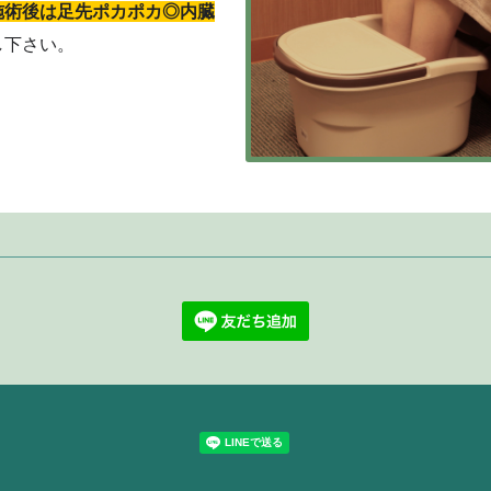
施術後は足先ポカポカ◎内臓
し下さい。