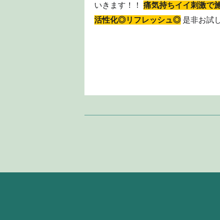
いきます！！
痛気持ちイイ刺激で
活性化◎リフレッシュ◎
是非お試