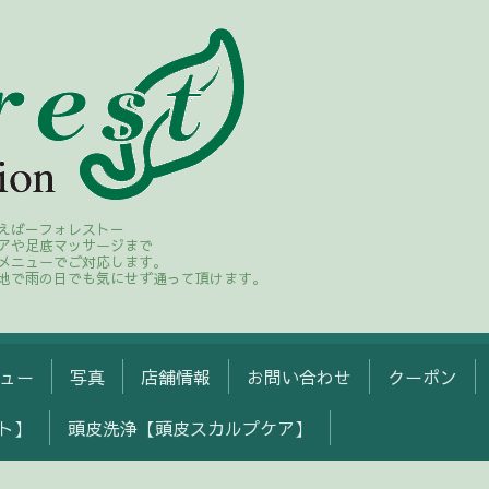
えば－フォレスト－
アや足底マッサージまで
メニューでご対応します。
地で雨の日でも気にせず通って頂けます。
ュー
写真
店舗情報
お問い合わせ
クーポン
ト】
頭皮洗浄【頭皮スカルプケア】