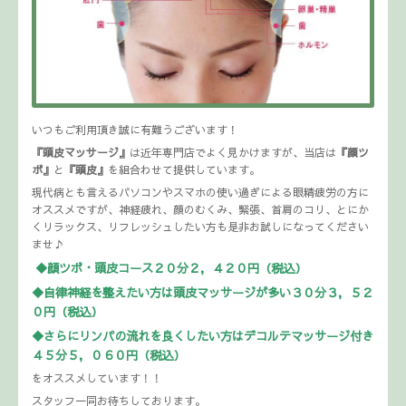
いつもご利用頂き誠に有難うございます！
『頭皮マッサージ』
は近年専門店でよく見かけますが、当店は
『顔ツ
ボ』
と
『頭皮』
を組合わせて提供しています。
現代病とも言えるパソコンやスマホの使い過ぎによる眼精疲労の方に
オススメですが、神経疲れ、顔のむくみ、緊張、首肩のコリ、とにか
くリラックス、リフレッシュしたい方も是非お試しになってください
ませ♪
◆顔ツボ・頭皮コース２０分２，４２０円（税込）
◆自律神経を整えたい方は頭皮マッサージが多い３０分３，５２
０円（税込）
◆さらにリンパの流れを良くしたい方はデコルテマッサージ付き
４５分５，０６０円（税込）
をオススメしています！！
スタッフ一同お待ちしております。