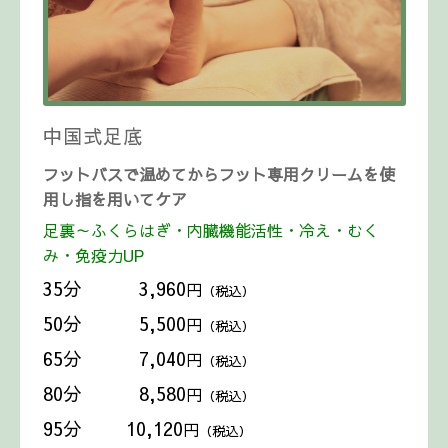
中国式足底
フットバスで温めてからフット専用クリームを使
用し指を用いてケア
足裏～ふくらはぎ・内臓機能活性・冷え・むく
み・免疫力UP
35分 3,960
円
（税込）
50分 5,500
円
（税込）
65分 7,040
円
（税込）
80分 8,580
円
（税込）
95分 10,120
円
（税込）